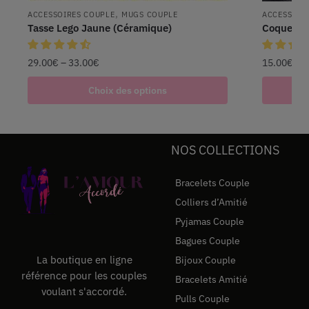
,
ACCESSOIRES COUPLE
MUGS COUPLE
ACCESSOIR
Tasse Lego Jaune (Céramique)
Coque Sti
29.00
€
–
33.00
€
15.00
€
Choix des options
NOS COLLECTIONS
Bracelets Couple
Colliers d’Amitié
Pyjamas Couple
Bagues Couple
La boutique en ligne
Bijoux Couple
référence pour les couples
Bracelets Amitié
voulant s'accordé.
Pulls Couple