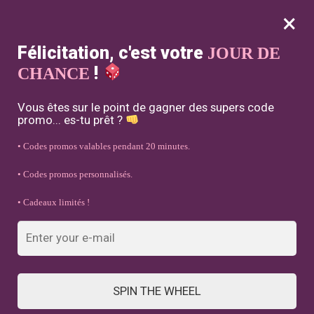
×
MENU
0
Félicitation, c'est votre
JOUR DE
-10% avec le code : LOVE10
!
CHANCE
Accueil
/
Accessoires Couple
/
Coque King & Queen (iPhone)
Vous êtes sur le point de gagner des supers code
promo... es-tu prêt ?
• Codes promos valables pendant 20 minutes.
• Codes promos personnalisés.
• Cadeaux limités !
SPIN THE WHEEL