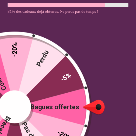
81% des cadeaux déjà obtenus. Ne perds pas de temps !
-20%
ferts
Perdu
-5%
Accueil
Accessoires Couple
Coque King & Queen
/
/
Bagues offertes
(iPhone)
Coque King & Queen
-20%
(iPhone)