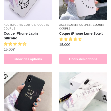
,
,
ACCESSOIRES COUPLE
COQUES
ACCESSOIRES COUPLE
COQUES
COUPLE
COUPLE
Coque iPhone Lapin
Coque iPhone Lune Soleil
Silicone
15.00
€
15.00
€
Choix des options
Choix des options