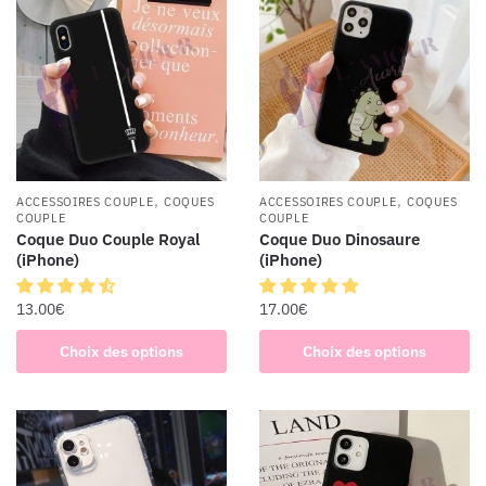
,
,
ACCESSOIRES COUPLE
COQUES
ACCESSOIRES COUPLE
COQUES
COUPLE
COUPLE
Coque Duo Couple Royal
Coque Duo Dinosaure
(iPhone)
(iPhone)
13.00
€
17.00
€
Choix des options
Choix des options