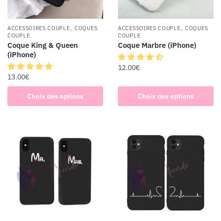
,
,
ACCESSOIRES COUPLE
COQUES
ACCESSOIRES COUPLE
COQUES
COUPLE
COUPLE
Coque King & Queen
Coque Marbre (iPhone)
(iPhone)
12.00
€
13.00
€
Choix des options
Choix des options