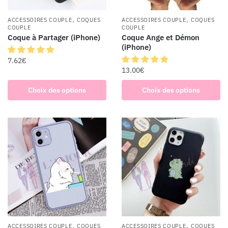
,
,
ACCESSOIRES COUPLE
COQUES
ACCESSOIRES COUPLE
COQUES
COUPLE
COUPLE
Coque à Partager (iPhone)
Coque Ange et Démon
(iPhone)
7.62
€
13.00
€
Choix des options
Choix des options
,
,
ACCESSOIRES COUPLE
COQUES
ACCESSOIRES COUPLE
COQUES