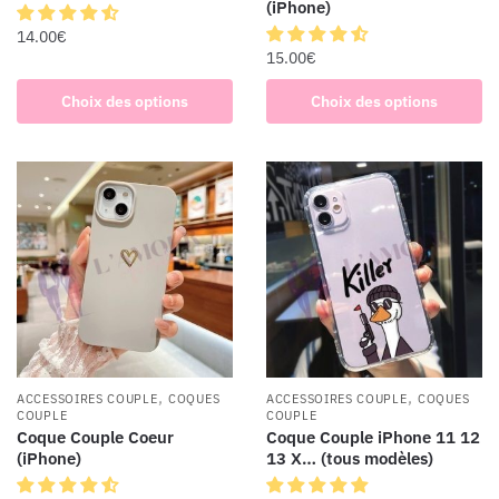
(iPhone)
14.00
€
15.00
€
Choix des options
Choix des options
,
,
ACCESSOIRES COUPLE
COQUES
ACCESSOIRES COUPLE
COQUES
COUPLE
COUPLE
Coque Couple Coeur
Coque Couple iPhone 11 12
(iPhone)
13 X… (tous modèles)