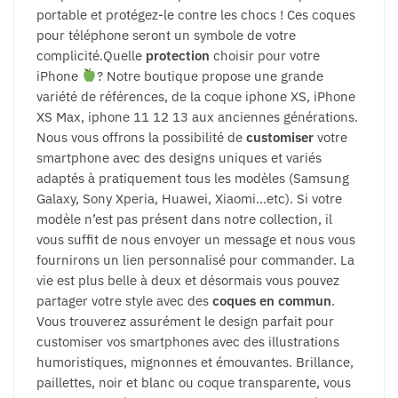
portable et protégez-le contre les chocs ! Ces coques
pour téléphone seront un symbole de votre
complicité.Quelle
protection
choisir pour votre
iPhone
? Notre boutique propose une grande
variété de références, de la coque iphone XS, iPhone
XS Max, iphone 11 12 13 aux anciennes générations.
Nous vous offrons la possibilité de
customiser
votre
smartphone avec des designs uniques et variés
adaptés à pratiquement tous les modèles (Samsung
Galaxy, Sony Xperia, Huawei, Xiaomi…etc). Si votre
modèle n’est pas présent dans notre collection, il
vous suffit de nous envoyer un message et nous vous
fournirons un lien personnalisé pour commander. La
vie est plus belle à deux et désormais vous pouvez
partager votre style avec des
coques en commun
.
Vous trouverez assurément le design parfait pour
customiser vos smartphones avec des illustrations
humoristiques, mignonnes et émouvantes. Brillance,
paillettes, noir et blanc ou coque transparente, vous