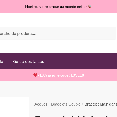
Montrez votre amour au monde entier.
che
le
Guide des tailles
-10% avec le code : LOVE10
Accueil
Bracelets Couple
Bracelet Main dans
/
/