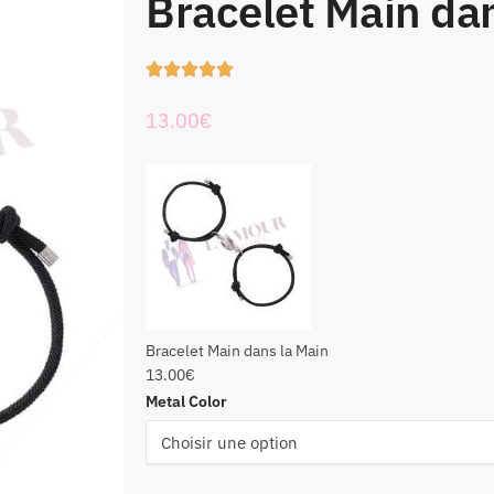
Bracelet Main da





13.00
€
Bracelet Main dans la Main
13.00
€
Metal Color