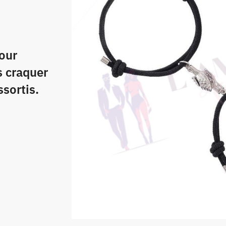
pour
s craquer
ssortis.